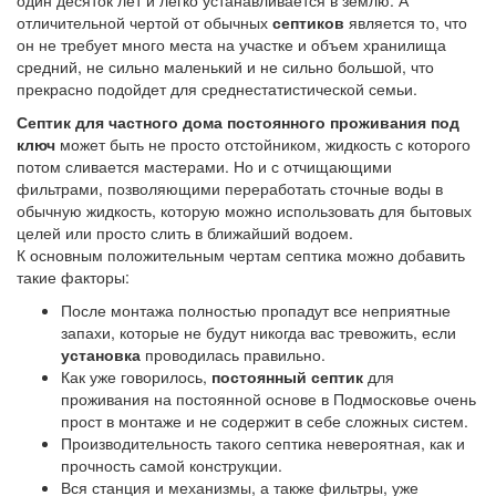
один десяток лет и легко устанавливается в землю. А
отличительной чертой от обычных
септиков
является то, что
он не требует много места на участке и объем хранилища
средний, не сильно маленький и не сильно большой, что
прекрасно подойдет для среднестатистической семьи.
Септик для частного дома постоянного проживания под
ключ
может быть не просто отстойником, жидкость с которого
потом сливается мастерами. Но и с отчищающими
фильтрами, позволяющими переработать сточные воды в
обычную жидкость, которую можно использовать для бытовых
целей или просто слить в ближайший водоем.
К основным положительным чертам септика можно добавить
такие факторы:
После монтажа полностью пропадут все неприятные
запахи, которые не будут никогда вас тревожить, если
установка
проводилась правильно.
Как уже говорилось,
постоянный
септик
для
проживания на постоянной основе в Подмосковье очень
прост в монтаже и не содержит в себе сложных систем.
Производительность такого септика невероятная, как и
прочность самой конструкции.
Вся станция и механизмы, а также фильтры, уже