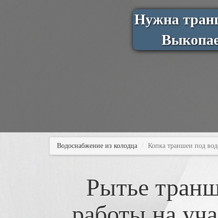
Нужна транш
Выкопае
Водоснабжение из колодца
Копка траншеи под вод
Рытье транш
работы на уч