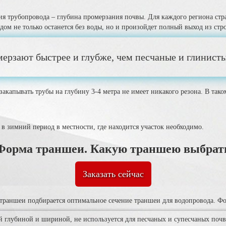
ния трубопровода – глубина промерзания почвы. Для каждого региона ст
дом не только останется без воды, но и произойдет полный выход из стро
ерзают быстрее и глубже, чем песчаные и глинисты
 закапывать трубы на глубину 3-4 метра не имеет никакого резона. В так
в зимний период в местности, где находится участок необходимо.
Форма траншеи. Какую траншею выбрат
Заказать сейчас
траншеи подбирается оптимальное сечение траншеи для водопровода. Фо
й глубиной и шириной, не используется для песчаных и супесчаных почв