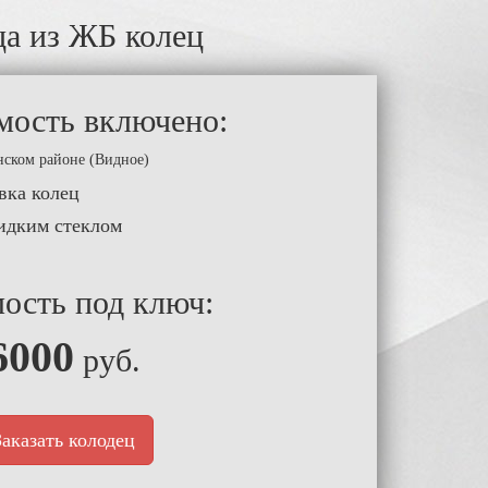
ца из ЖБ колец
мость включено:
нском районе (Видное)
вка колец
идким стеклом
ость под ключ:
6000
руб.
Заказать колодец