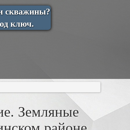
ли скважины?
од ключ.
ие. Земляные
инском районе