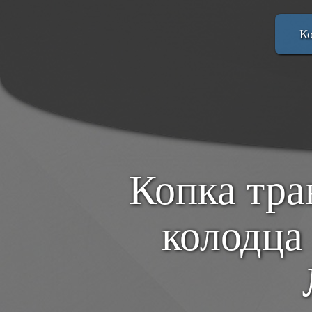
Перейти
к
К
основному
содержанию
Копка тра
колодца