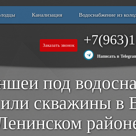
олодцы
Канализация
Водоснабжение из коло
+7(963)1
Заказать звонок
Написать в Telegra
ншеи под водосн
 или скважины в 
Ленинском район