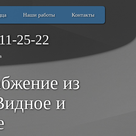
дца
Наши работы
Контакты
11-25-22
m
абжение из
Видное и
е