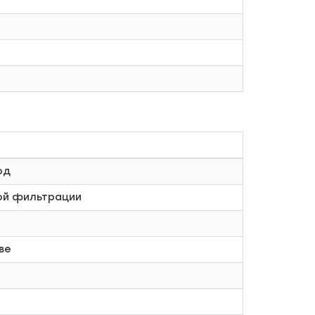
е
од
ной фильтрации
ве