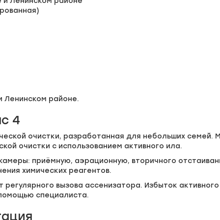
е и Ленинском районе
ированная)
и Ленинском районе.
с 4
ической очистки, разработанная для небольших семей. 
кой очистки с использованием активного ила.
камеры: приёмную, аэрационную, вторичного отстаивани
нения химических реагентов.
 регулярного вызова ассенизатора. Избыток активного и
 помощью специалиста.
тация