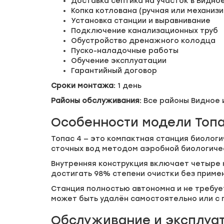
Доставка септика на участок в Видно
Копка котлована (ручная или механиз
Установка станции и выравнивание
Подключение канализационных труб
Обустройство дренажного колодца
Пуско-наладочные работы
Обучение эксплуатации
Гарантийный договор
Сроки монтажа:
1 день
Районы обслуживания:
Все районы Видное 
Особенности модели Топа
Топас 4 — это компактная станция биолог
сточных вод методом аэробной биологичес
Внутренняя конструкция включает четыре 
достигать 98% степени очистки без приме
Станция полностью автономна и не требует
может быть удалён самостоятельно или с
Обслуживание и эксплуа