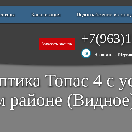
олодцы
Канализация
Водоснабжение из коло
+7(963)1
Заказать звонок
Написать в Telegra
тика Топас 4 с у
 районе (Видное