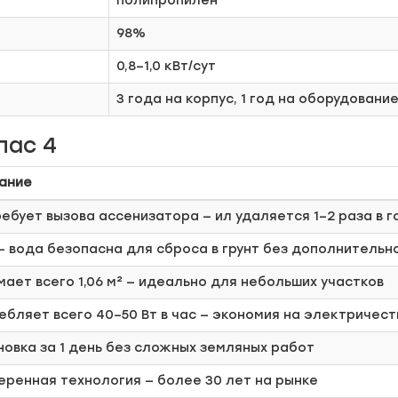
полипропилен
98%
0,8–1,0 кВт/сут
3 года на корпус, 1 год на оборудовани
пас 4
ание
ребует вызова ассенизатора — ил удаляется 1–2 раза в г
— вода безопасна для сброса в грунт без дополнитель
мает всего 1,06 м² — идеально для небольших участков
ебляет всего 40–50 Вт в час — экономия на электричест
новка за 1 день без сложных земляных работ
еренная технология — более 30 лет на рынке