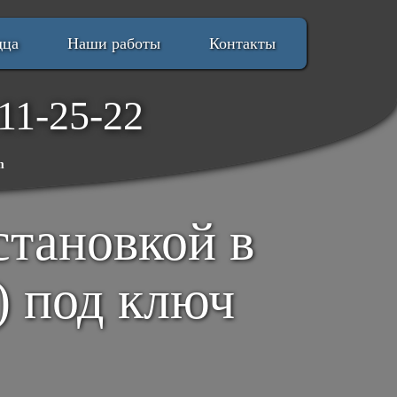
дца
Наши работы
Контакты
11-25-22
m
становкой в
) под ключ